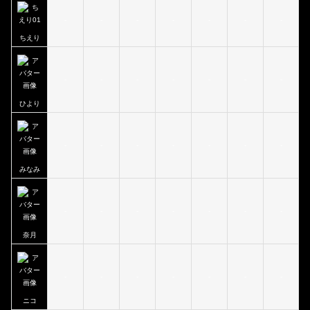
-
-
-
-
-
-
-
ちえり
-
-
-
-
-
-
-
ひより
-
-
-
-
-
-
-
みなみ
-
-
-
-
-
-
-
奈月
-
-
-
-
-
-
-
ニコ