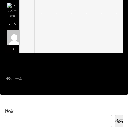
-
-
-
-
-
-
-
りーた
-
-
-
-
-
-
-
ユナ
ホーム
検索
検索