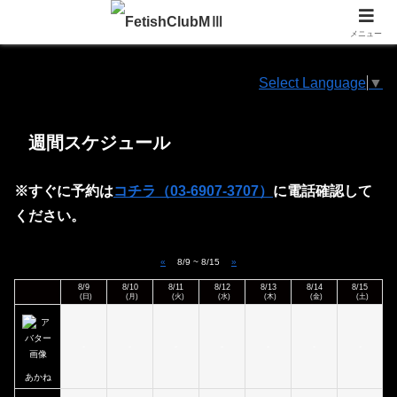
営業時間：11:00～23:00 Tel:090-5548-7064 (電話受付時間：11:00～21:00)
メニュー
Select Language
▼
週間スケジュール
※すぐに予約は
コチラ（03-6907-3707）
に電話確認して
ください。
«
8/9 ~ 8/15
»
8/9
8/10
8/11
8/12
8/13
8/14
8/15
(日)
(月)
(火)
(水)
(木)
(金)
(土)
-
-
-
-
-
-
-
あかね